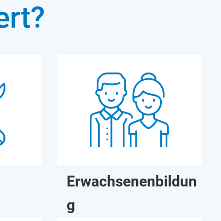
ert?
g
Erwachsenenbildun
g