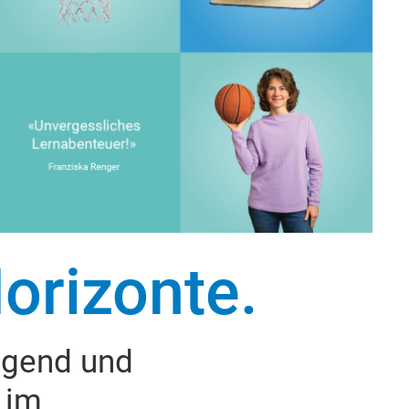
orizonte.
Jugend und
 im