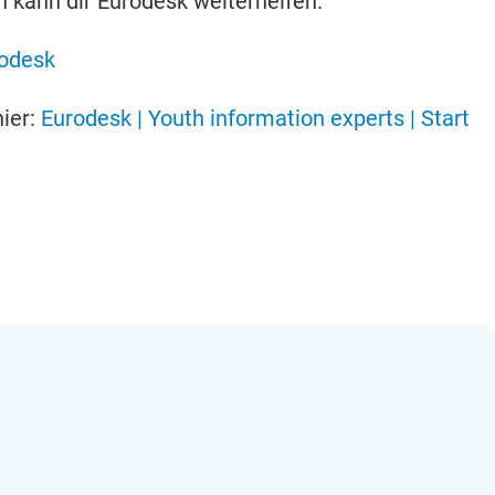
 kann dir Eurodesk weiterhelfen.
rodesk
hier:
Eurodesk | Youth information experts | Start