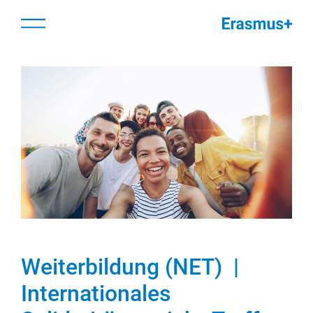
Zum
springen
Menü
Inhalt
springen
Weiterbildung (NET) |
Internationales