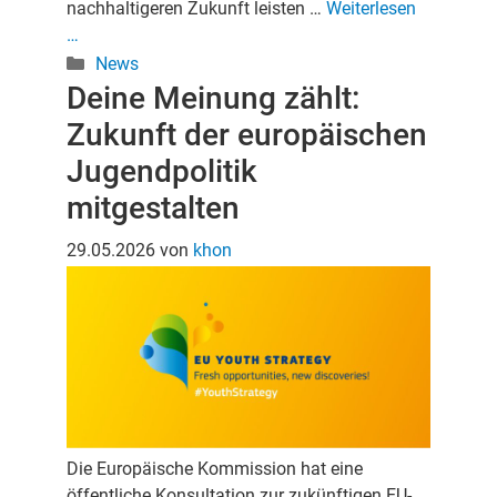
nachhaltigeren Zukunft leisten …
Weiterlesen
…
Kategorien
News
Deine Meinung zählt:
Zukunft der europäischen
Jugendpolitik
mitgestalten
29.05.2026
von
khon
Die Europäische Kommission hat eine
öffentliche Konsultation zur zukünftigen EU-