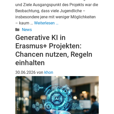
und Ziele Ausgangspunkt des Projekts war die
Beobachtung, dass viele Jugendliche –
insbesondere jene mit weniger Möglichkeiten
– kaum …
Weiterlesen …
Kategorien
News
Generative KI in
Erasmus+ Projekten:
Chancen nutzen, Regeln
einhalten
30.06.2026
von
khon