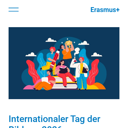
Zum
springen
Menü
Inhalt
springen
Internationaler Tag der